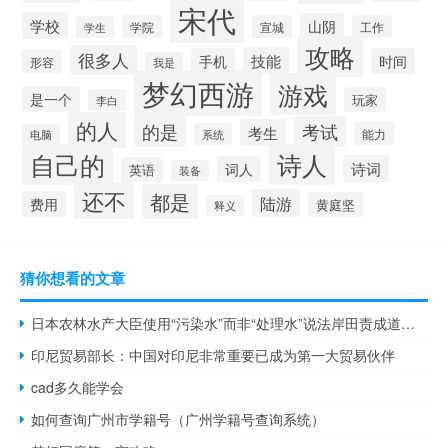
宋代
学校
山阴
学院
宣城
工作
学生
攻略
很多人
技能
手机
时间
形容
我是
梦幻西游
游戏
是一个
玩家
李白
的人
的是
考试
考生
能力
系统
电脑
自己的
诗人
诗词
词人
英语
装备
还不
都是
陆游
费用
黄庭坚
释义
猜你想看的文章
日本农林水产大臣使用“污染水”而非“处理水”说法岸田责成道歉中方回应
印尼贸易部长：中国对印尼非常重要已成为第一大贸易伙伴
cad多久能学会
如何查询广州市学籍号（广州学籍号查询系统）