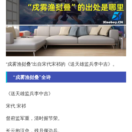
“戍雾渔挝叠”出自宋代宋祁的《送天雄监兵李中吉》。
“戍雾渔挝叠”全诗
《送天雄监兵李中吉》
宋代 宋祁
督府监军重，清时握节荣。
长云抱汉垒，残月偃边兵。