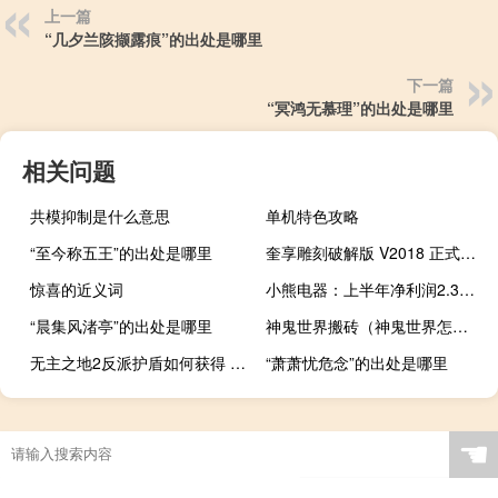
上一篇
“几夕兰陔撷露痕”的出处是哪里
下一篇
“冥鸿无慕理”的出处是哪里
相关问题
共模抑制是什么意思
单机特色攻略
“至今称五王”的出处是哪里
奎享雕刻破解版 V2018 正式版（奎享雕刻破解版 V2018 正式版功能简介）
惊喜的近义词
小熊电器：上半年净利润2.37亿元同比增长59.66%
“晨集风渚亭”的出处是哪里
神鬼世界搬砖（神鬼世界怎么赚钱）
无主之地2反派护盾如何获得 无主之地2支线任务
“萧萧忧危念”的出处是哪里
☚