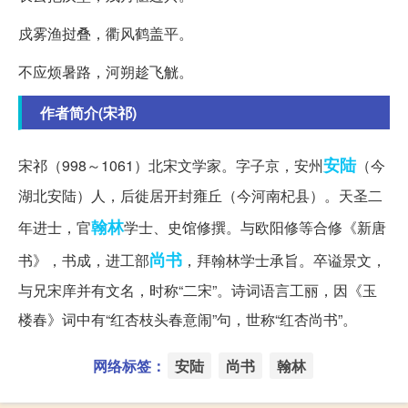
戍雾渔挝叠，衢风鹤盖平。
不应烦暑路，河朔趁飞觥。
作者简介(宋祁)
安陆
宋祁（998～1061）北宋文学家。字子京，安州
（今
湖北安陆）人，后徙居开封雍丘（今河南杞县）。天圣二
翰林
年进士，官
学士、史馆修撰。与欧阳修等合修《新唐
尚书
书》，书成，进工部
，拜翰林学士承旨。卒谥景文，
与兄宋庠并有文名，时称“二宋”。诗词语言工丽，因《玉
楼春》词中有“红杏枝头春意闹”句，世称“红杏尚书”。
网络标签：
安陆
尚书
翰林