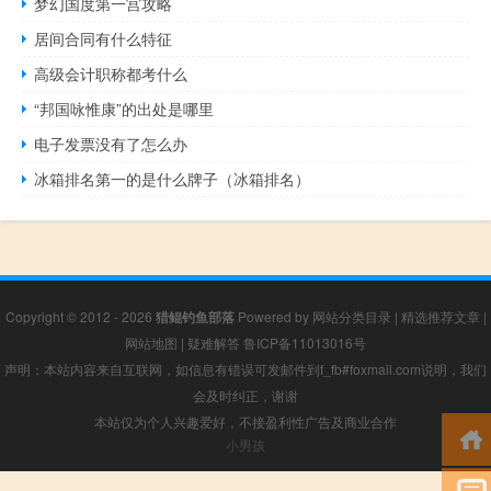
梦幻国度第一宫攻略
居间合同有什么特征
高级会计职称都考什么
“邦国咏惟康”的出处是哪里
电子发票没有了怎么办
冰箱排名第一的是什么牌子（冰箱排名）
Copyright © 2012 - 2026
猎鲲钓鱼部落
Powered by
网站分类目录
|
精选推荐文章
|
网站地图
|
疑难解答
鲁ICP备11013016号
声明：本站内容来自互联网，如信息有错误可发邮件到f_fb#foxmail.com说明，我们
会及时纠正，谢谢
本站仅为个人兴趣爱好，不接盈利性广告及商业合作
小男孩