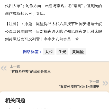
代四大家”；词作方面，虽曾与秦观并称“秦黄”，但黄氏的
词作成就却远逊于秦氏。
【注释】：原题：庭坚得邑太和六舅按节出同安邂逅于皖
公溪口风雨阻留十日对榻夜语因咏谁知风雨夜复此对床眠
别後觉斯言可念列置十字字为八句寄呈十首
网络标签：
太和
生光
黄庭坚
上一篇
“有待乃芬芳”的出处是哪里
下一篇
“五泰列清庙”的出处是哪里
相关问题