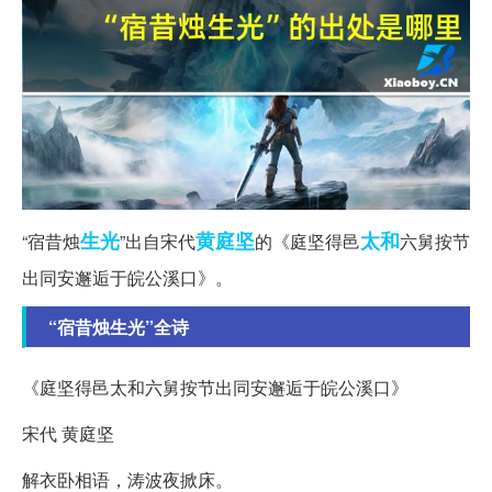
生光
黄庭坚
太和
“宿昔烛
”出自宋代
的《庭坚得邑
六舅按节
出同安邂逅于皖公溪口》。
“宿昔烛生光”全诗
《庭坚得邑太和六舅按节出同安邂逅于皖公溪口》
宋代 黄庭坚
解衣卧相语，涛波夜掀床。