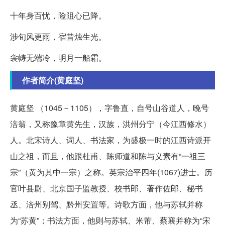
十年身百忧，险阻心已降。
涉旬风更雨，宿昔烛生光。
衾帱无端冷，明月一船霜。
作者简介(黄庭坚)
黄庭坚 （1045－1105），字鲁直，自号山谷道人，晚号
涪翁，又称豫章黄先生，汉族，洪州分宁（今江西修水）
人。北宋诗人、词人、书法家，为盛极一时的江西诗派开
山之祖，而且，他跟杜甫、陈师道和陈与义素有“一祖三
宗”（黄为其中一宗）之称。英宗治平四年(1067)进士。历
官叶县尉、北京国子监教授、校书郎、著作佐郎、秘书
丞、涪州别驾、黔州安置等。诗歌方面，他与苏轼并称
为“苏黄”；书法方面，他则与苏轼、米芾、蔡襄并称为“宋