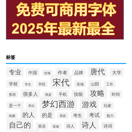
标签
唐代
专业
作者
大学
中国
品牌
价格
宋代
学校
山阴
学院
宣城
工作
学生
攻略
很多人
技能
手机
时间
形容
我是
梦幻西游
游戏
是一个
玩家
李白
的人
的是
考试
考生
能力
系统
电脑
自己的
诗人
诗词
词人
英语
装备