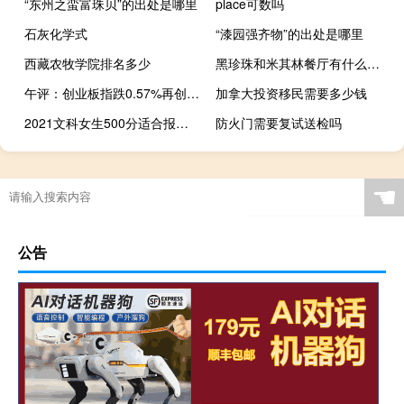
“东州之蛮富珠贝”的出处是哪里
place可数吗
石灰化学式
“漆园强齐物”的出处是哪里
西藏农牧学院排名多少
黑珍珠和米其林餐厅有什么区别
午评：创业板指跌0.57%再创年内新低 脑机接口、算力股逆势活跃
加拿大投资移民需要多少钱
2021文科女生500分适合报的大学有哪些
防火门需要复试送检吗
☚
公告