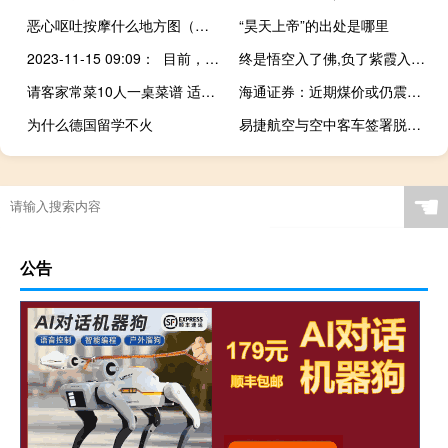
恶心呕吐按摩什么地方图（恶心呕吐按摩什么地方）
“昊天上帝”的出处是哪里
2023-11-15 09:09： 目前，环城辖区绕城高速捞刀河互通路段路况正常。环城交警温馨提示：路好车好安全最好，慢行快行平安才行。 ​​​
终是悟空入了佛,负了紫霞入了魔什么意思
请客家常菜10人一桌菜谱 适合请客的12道家常菜
海通证券：近期煤价或仍震荡为主建议利空释放、煤价止跌企稳后逐步关注
为什么德国留学不火
易捷航空与空中客车签署脱碳解决方案合同
☚
公告