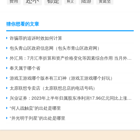
陆游
费用
黄庭坚
释义
猜你想看的文章
诈骗罪的追诉时效如何计算
包头青山区政府信息网（包头市青山区政府网）
外汇局：7月汇率折算和资产价格变化等因素综合作用 当月外汇储备规模上升
奉天属于哪个省
游戏王游戏哪个版本有三幻神（游戏王游戏哪个好玩）
太原联想专卖店（太原联想总店的电话号码）
兴业证券：2023年上半年归属股东净利润17.96亿元同比上涨30.73%
“何人战触蛮”的出处是哪里
“并光明于列星”的出处是哪里