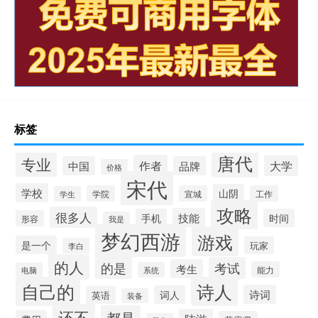
标签
唐代
专业
作者
大学
中国
品牌
价格
宋代
学校
山阴
学院
宣城
工作
学生
攻略
很多人
技能
手机
时间
形容
我是
梦幻西游
游戏
是一个
玩家
李白
的人
的是
考试
考生
能力
系统
电脑
自己的
诗人
诗词
词人
英语
装备
还不
都是