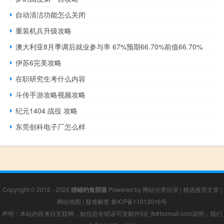
自动清洁功能怎么关闭
重装机兵升级攻略
澳大利亚8月季调后就业参与率 67%预期66.70%前值66.70%
伊苏6完美攻略
在职研究生考什么内容
斗传手游攻略视频攻略
纪元1404 战役 攻略
东莞创科电子厂怎么样
Copyright © 2012 - 2026
猎鲲钓鱼部落
Powered by
网站分类目录
|
精选推荐文章
|
网站地图
|
疑难解答
鲁ICP备11013016号
声明：本站内容来自互联网，如信息有错误可发邮件到f_fb#foxmail.com说明，我们