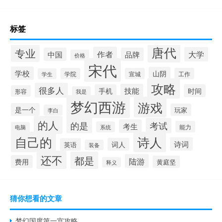
标签
唐代
专业
作者
大学
中国
品牌
价格
宋代
学校
山阴
学院
宣城
工作
学生
攻略
很多人
技能
手机
时间
形容
我是
梦幻西游
游戏
是一个
玩家
李白
的人
的是
考试
考生
能力
系统
电脑
自己的
诗人
诗词
词人
英语
装备
还不
都是
陆游
费用
黄庭坚
释义
猜你想看的文章
梦幻国度第一宫攻略