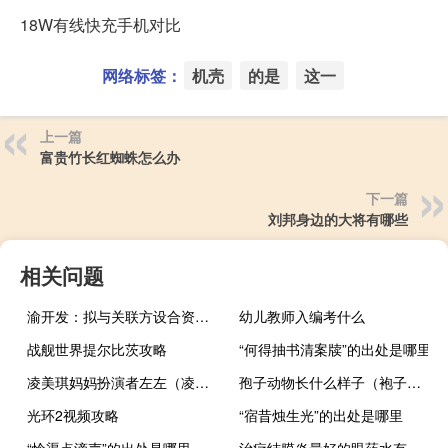
18W有线快充手机对比
网络标签：
机壳
的是
这一
上一篇
富贵竹长红蜘蛛怎么办
下一篇
刘邦身边的大将有哪些
相关问题
渝开发：拟与关联方设合资公司渝加颐置地
幼儿教师入编考什么
战舰世界提尔比茨攻略
“何得抽书清案牍”的出处是哪里
凌美琪妈妈扮演者左左（凌妈妈左左现在怎么了）
孢子动物长什么样子（袍子动物）
光环2视频攻略
“宿昔烛生光”的出处是哪里