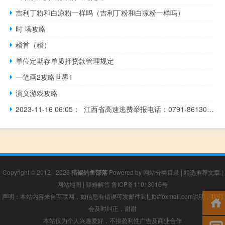
吉利丁粉和白凉粉一样吗（吉利丁粉和白凉粉一样吗）
时 塔攻略
稽首（稽）
单位定期存单质押贷款管理规定
一笔画2攻略世界1
演义游戏攻略
2023-11-16 06:05： 江西省高速逃费举报电话：0791-86130110，逃费举报邮箱：86130110​​​
Copyright © 2012 - 2026
猎鲲钓鱼部落
Powered by
网站分类目录
|
精选推荐文章
|
网站地图
|
疑难解答
鲁ICP备11013016号
声明：本站内容来自互联网，如信息有错误可发邮件到f_fb#foxmail.com说明，我们
会及时纠正，谢谢
本站仅为个人兴趣爱好，不接盈利性广告及商业合作