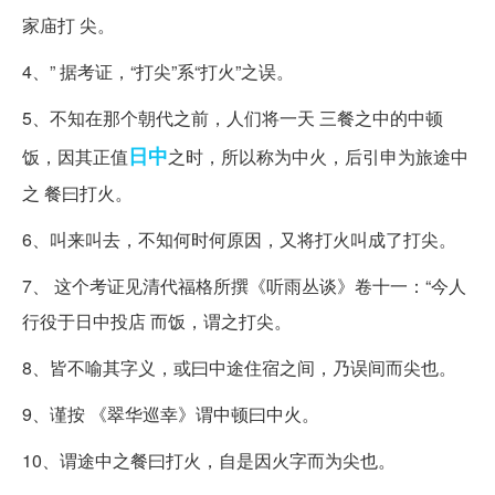
家庙打 尖。
4、” 据考证，“打尖”系“打火”之误。
5、不知在那个朝代之前，人们将一天 三餐之中的中顿
日中
饭，因其正值
之时，所以称为中火，后引申为旅途中
之 餐曰打火。
6、叫来叫去，不知何时何原因，又将打火叫成了打尖。
7、 这个考证见清代福格所撰《听雨丛谈》卷十一：“今人
行役于日中投店 而饭，谓之打尖。
8、皆不喻其字义，或曰中途住宿之间，乃误间而尖也。
9、谨按 《翠华巡幸》谓中顿曰中火。
10、谓途中之餐曰打火，自是因火字而为尖也。