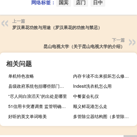
网络标签：
国宾
店门
日中
上一篇
罗汉果花功效与用途（罗汉果花的功效与禁忌）
下一篇
昆山电视大学（关于昆山电视大学的介绍）
相关问题
单机特色攻略
内存卡读不出来损坏怎么修复（内存卡读不出来）
县级政府系统包括哪些部门和单位
Indesit洗衣机怎么用
“尽人间白浪滔天”的出处是哪里
中餐宴会礼仪
51信用卡突遭调查 监管明确网贷转型走向
顺义鲜花港怎么走
好听的英文单词唯美
多管除尘器结构图（多管除尘器）