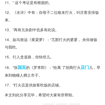
11、” 这个考证是有根据的。
12、《水浒》中有：你母子二位敢未打火，叫庄客安排饭
来。
13、”再有元杂剧中也多有此说。
14、如马致远《黄梁梦》：“兀那打火的婆婆， 央你做饭
与我吃。
15、行人贪道路，你快些儿。
国宾
店门
16、”张
的《罗李郎》：“恰离 了招商打火
儿，早
来到物穰人稠土市子。
17、”打火店是供旅客吃饭的店铺。
本文到此分享完毕，希望对大家有所帮助。