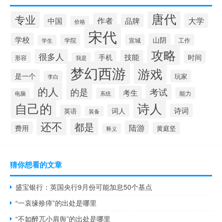
唐代
专业
作者
大学
中国
品牌
价格
宋代
学校
山阴
学院
宣城
工作
学生
攻略
很多人
技能
手机
时间
形容
我是
梦幻西游
游戏
是一个
玩家
李白
的人
的是
考试
考生
能力
系统
电脑
自己的
诗人
诗词
词人
英语
装备
还不
都是
陆游
费用
黄庭坚
释义
猜你想看的文章
盛宝银行：英国央行9月份可能加息50个基点
“一哀缘殄瘁”的出处是哪里
“不如醉兀小肩舆”的出处是哪里