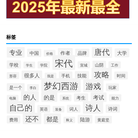
标签
唐代
专业
作者
大学
中国
品牌
价格
宋代
学校
山阴
学院
宣城
工作
学生
攻略
很多人
技能
手机
时间
形容
我是
梦幻西游
游戏
是一个
玩家
李白
的人
的是
考试
考生
能力
系统
电脑
自己的
诗人
诗词
词人
英语
装备
还不
都是
陆游
费用
黄庭坚
释义