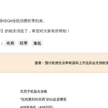
静待Q4传统消费旺季到来。
季】的相关消息了，希望对大家有所帮助！
：
布局
旺季
逢低
惠誉：预计欧洲失业率将温和上升这应会支持欧
饥荒手机版全攻略
“怳然重到剑关西”的出处是哪里
408落地价（408召回）