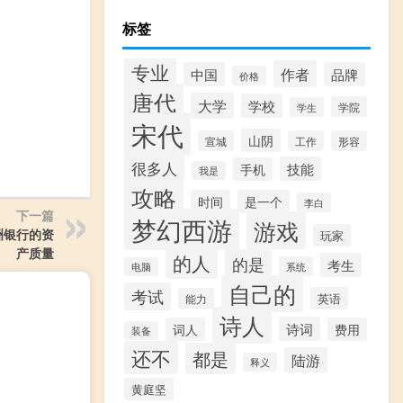
标签
专业
作者
中国
品牌
价格
唐代
大学
学校
学院
学生
宋代
山阴
宣城
工作
形容
很多人
技能
手机
我是
攻略
时间
是一个
李白
下一篇
梦幻西游
游戏
洲银行的资
玩家
产质量
的人
的是
考生
系统
电脑
自己的
考试
英语
能力
诗人
诗词
词人
费用
装备
还不
都是
陆游
释义
黄庭坚