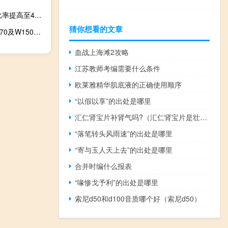
市场消息：意大利准备将2023年预算赤字占国内生产总值比率提高至4.5%以上原因是税收减免对住房改善的影响日益增加
猜你想看的文章
佳能a1100（佳能A6501S及尼康S710及索尼W300索尼W170及W150及佳能IXUS9801S佳）
血战上海滩2攻略
江苏教师考编需要什么条件
欧莱雅精华肌底液的正确使用顺序
“以假以享”的出处是哪里
汇仁肾宝片补肾气吗?（汇仁肾宝片是壮阳药吗）
“落笔转头风雨速”的出处是哪里
“寄与玉人天上去”的出处是哪里
合并时编什么报表
“喙惨戈予利”的出处是哪里
索尼d50和d100音质哪个好（索尼d50）