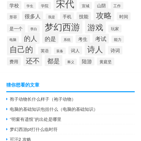
宋代
学校
山阴
学院
宣城
工作
学生
攻略
很多人
技能
手机
时间
形容
我是
梦幻西游
游戏
是一个
玩家
李白
的人
的是
考试
考生
能力
系统
电脑
自己的
诗人
诗词
词人
英语
装备
还不
都是
陆游
费用
黄庭坚
释义
猜你想看的文章
孢子动物长什么样子（袍子动物）
电脑的基础知识包括什么（电脑的基础知识）
“明窗有遗恨”的出处是哪里
梦幻西游pt打什么临时符
可汗2 攻略