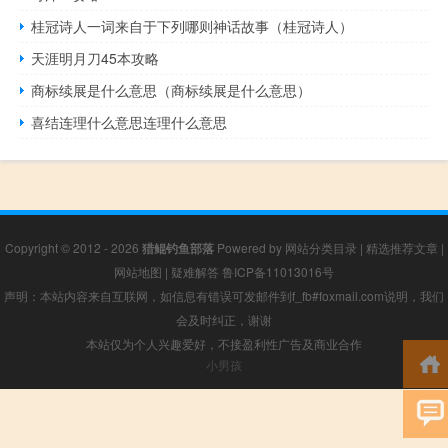
桂冠诗人一词来自于下列哪则神话故事（桂冠诗人）
天涯明月刀45本攻略
商标续展是什么意思（商标续展是什么意思）
喜结连理什么意思连理什么意思
Copyright © 2012 - 2026
猎鲲钓鱼部落
Powered by
网站分类目录
|
精选推荐文章
|
网站地图
|
疑难解答
鲁ICP备11013016号
声明：本站内容来自互联网，如信息有错误可发邮件到f_fb#foxmail.com说明，我们
会及时纠正，谢谢
本站仅为个人兴趣爱好，不接盈利性广告及商业合作
小男孩